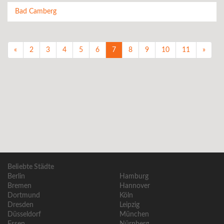
Bad Camberg
«
2
3
4
5
6
7
8
9
10
11
»
Beliebte Städte
Berlin
Hamburg
Bremen
Hannover
Dortmund
Köln
Dresden
Leipzig
Düsseldorf
München