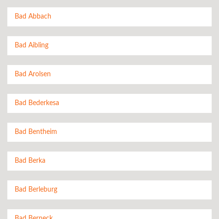
Bad Abbach
Bad Aibling
Bad Arolsen
Bad Bederkesa
Bad Bentheim
Bad Berka
Bad Berleburg
Bad Berneck