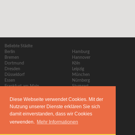
Beliebte Städte
Berlin
Hamburg
Bremen
Hannover
Dortmund
Köln
Dresden
Leipzig
Düsseldorf
München
Essen
Nürnberg
Frankfurt am Main
Stuttgart
Hauptbereiche
Immobilie anbieten
Diese Webseite verwendet Cookies. Mit der
Startseite
Hausverkauf
Nutzung unserer Dienste erklären Sie sich
Maklersuche
Wohnungsverkauf
Maklerempfehlung
Grundstücksverkauf
damit einverstanden, dass wir Cookies
Bewerten & empfehlen
Immobilie vermieten
verwenden.
Mehr Informationen
Immobilien-Suchauftrag
Wohnung vermieten
Für Makler
Makler beauftragen?