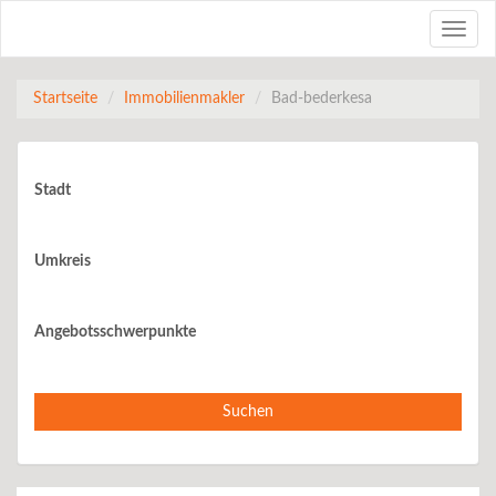
Toggle
naviga
Startseite
Immobilienmakler
Bad-bederkesa
Immobilienmakler in Bad-bederkesa
Stadt
Umkreis
Angebotsschwerpunkte
Suchen