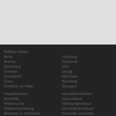
Beliebte Städte
Berlin
Hamburg
Bremen
Hannover
Dortmund
Köln
Dresden
Leipzig
Düsseldorf
München
Essen
Nürnberg
Frankfurt am Main
Stuttgart
Hauptbereiche
Immobilie anbieten
Startseite
Hausverkauf
Maklersuche
Wohnungsverkauf
Maklerempfehlung
Grundstücksverkauf
Bewerten & empfehlen
Immobilie vermieten