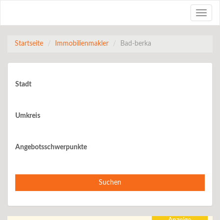
Toggle
naviga
Startseite
Immobilienmakler
Bad-berka
Immobilienmakler in Bad-berka
Stadt
Umkreis
Angebotsschwerpunkte
Suchen