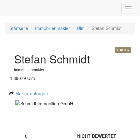
Toggl
naviga
Startseite
Immobilienmakler
Ulm
Stefan Schmidt
BASIS+
Stefan Schmidt
Immobilienmakler
89079 Ulm
Makler anfragen
NICHT BEWERTET