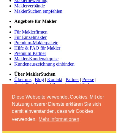
Maklerbewertung
Maklerverbände
MaklerSuchen empfehlen
Angebote für Makler
Für Maklerfirmen
Für Einzelmakler
Premium-Maklerpakete
Hilfe & FAQ für Makler
Premium-Partner
Makler-Kundenakquise
Kundenauszeichnung einbinden
Über MaklerSuchen
Über uns
|
Blog
|
Kontakt
|
Partner
|
Presse
|
Qualitätssicherung
|
Bewertungsrichtlinien
Begleiten Sie uns
Diese Webseite verwendet Cookies. Mit der
Nutzung unserer Dienste erklären Sie sich
damit einverstanden, dass wir Cookies
verwenden.
Mehr Informationen
© MaklerSuchen.com - Das Maklerbewertungs- und
Empfehlungsportal 2026