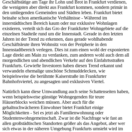
Geschäftstätige am Tage ihr Lohn und Brot in Frankfurt verdienen,
die wenigsten aber direkt aus Frankfurt kommen, sondern primär in
den umliegenden Gemeinden und Städten leben. Frankfurt bietet
beinahe schon amerikanische Verhältnisse - Während im
innerstädtischen Bereich kaum oder nur exklusive Wohnlagen
existieren, verteilt sich das Gro der Frankfurter Wohngebiete auf die
einzelnen Stadteile rund um die Innenstadt. Gerade in den letzten
Jahren ist der Trend zu erkennen, dass gerade wohlhabende
Geschäftsleute ihren Wohnsitz von der Peripherie in den
Innenstadtbereich verlegen. Dies ist zum einen wohl der exponierten
Lage direkt am Main zu verdanken, zum anderen wohl auch dem all
morgendlichen und abendlichen Verkehr auf den Einfahrtsstraßen
Frankfurts. Gewiefte Investoren haben diesen Trend erkannt und
verwandeln ehemalige unschöne Schmuddelecken, wie
beispielsweise die berühmte Kaiserstraße im Frankfurter
Bahnhofsviertel, zu angesagten und exklusiven Viertel.
Natürlich kann diese Umwandlung auch seine Schattenseiten haben,
wenn beispielsweise günstige Wohngegenden für teure
Häuserblocks weichen müssen. Aber auch für die
gehaltsschwächeren Einwohner bietet Frankfurt einige
Möglichkeiten - Sei es jetzt als Familienwohnung oder
Studentenwohngemeinschaft. Zwar ist die Nachfrage wie fast an
allen großstädtischen Standorten größer als das Angebot, aber wer
sich etwas in der näheren Umgebung Frankfurts umsieht wird im