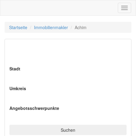
Toggl
naviga
Startseite
Immobilienmakler
Achim
Immobilienmakler in
Achim
Stadt
Umkreis
Angebotsschwerpunkte
Suchen