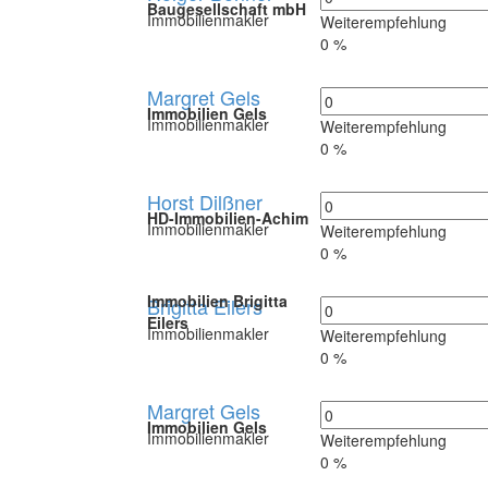
Baugesellschaft mbH
Immobilienmakler
Weiterempfehlung
0 %
Margret Gels
Immobilien Gels
Immobilienmakler
Weiterempfehlung
0 %
Horst Dilßner
HD-Immobilien-Achim
Immobilienmakler
Weiterempfehlung
0 %
Immobilien Brigitta
Brigitta Eilers
Eilers
Immobilienmakler
Weiterempfehlung
0 %
Margret Gels
Immobilien Gels
Immobilienmakler
Weiterempfehlung
0 %