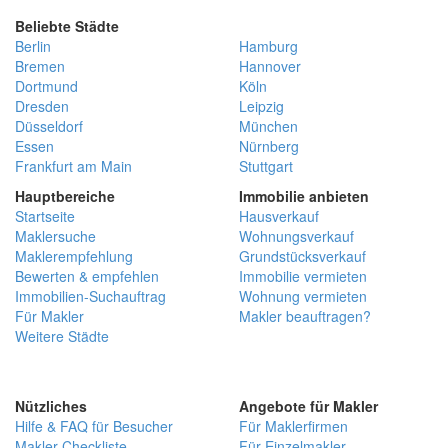
Beliebte Städte
Berlin
Hamburg
Bremen
Hannover
Dortmund
Köln
Dresden
Leipzig
Düsseldorf
München
Essen
Nürnberg
Frankfurt am Main
Stuttgart
Hauptbereiche
Immobilie anbieten
Startseite
Hausverkauf
Maklersuche
Wohnungsverkauf
Maklerempfehlung
Grundstücksverkauf
Bewerten & empfehlen
Immobilie vermieten
Immobilien-Suchauftrag
Wohnung vermieten
Für Makler
Makler beauftragen?
Weitere Städte
Nützliches
Angebote für Makler
Hilfe & FAQ für Besucher
Für Maklerfirmen
Makler-Checkliste
Für Einzelmakler