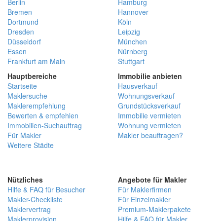
Berlin
Hamburg
Bremen
Hannover
Dortmund
Köln
Dresden
Leipzig
Düsseldorf
München
Essen
Nürnberg
Frankfurt am Main
Stuttgart
Hauptbereiche
Immobilie anbieten
Startseite
Hausverkauf
Maklersuche
Wohnungsverkauf
Maklerempfehlung
Grundstücksverkauf
Bewerten & empfehlen
Immobilie vermieten
Immobilien-Suchauftrag
Wohnung vermieten
Für Makler
Makler beauftragen?
Weitere Städte
Nützliches
Angebote für Makler
Hilfe & FAQ für Besucher
Für Maklerfirmen
Makler-Checkliste
Für Einzelmakler
Maklervertrag
Premium-Maklerpakete
Maklerprovision
Hilfe & FAQ für Makler