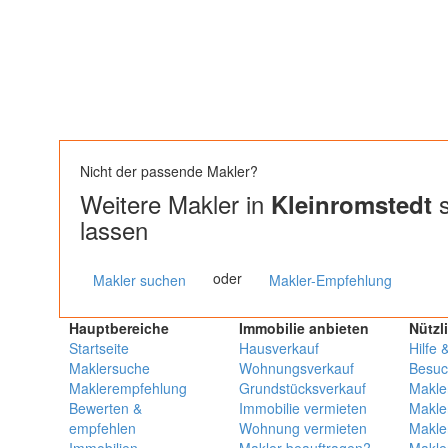
Nicht der passende Makler?
Weitere Makler in
s
Kleinromstedt
lassen
oder
Makler suchen
Makler-Empfehlung
Hauptbereiche
Immobilie anbieten
Nützl
Startseite
Hausverkauf
Hilfe 
Maklersuche
Wohnungsverkauf
Besuc
Maklerempfehlung
Grundstücksverkauf
Makle
Bewerten &
Immobilie vermieten
Makle
empfehlen
Wohnung vermieten
Makle