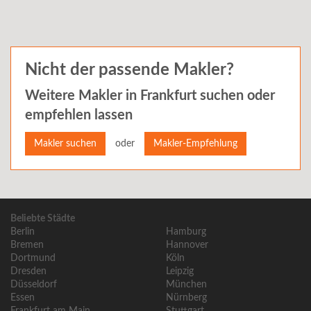
Nicht der passende Makler?
Weitere Makler in
Frankfurt
suchen oder
empfehlen lassen
oder
Makler suchen
Makler-Empfehlung
Beliebte Städte
Berlin
Hamburg
Bremen
Hannover
Dortmund
Köln
Dresden
Leipzig
Düsseldorf
München
Essen
Nürnberg