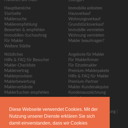
Frankfurt am Main
Stuttgart
Hauptbereiche
Immobilie anbieten
Startseite
Hausverkauf
Maklersuche
Wohnungsverkauf
Maklerempfehlung
Grundstücksverkauf
Bewerten & empfehlen
Immobilie vermieten
Immobilien-Suchauftrag
Wohnung vermieten
Für Makler
Makler beauftragen?
Weitere Städte
Nützliches
Angebote für Makler
Hilfe & FAQ für Besucher
Für Maklerfirmen
Makler-Checkliste
Für Einzelmakler
Maklervertrag
Premium-Maklerpakete
Maklerprovision
Hilfe & FAQ für Makler
Maklerbewertung
Premium-Partner
Maklerverbände
Makler-Kundenakquise
MaklerSuchen empfehlen
Kundenauszeichnung
einbinden
Über MaklerSuchen
Diese Webseite verwendet Cookies. Mit der
Über uns
|
Blog
|
Kontakt
|
Partner
|
Presse
|
Qualitätssicherung
|
Nutzung unserer Dienste erklären Sie sich
Bewertungsrichtlinien
damit einverstanden, dass wir Cookies